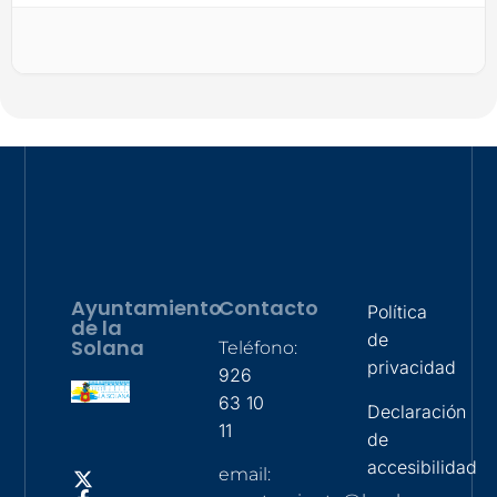
Ayuntamiento
Contacto
Política
de la
de
Solana
Teléfono:
privacidad
926
63 10
Declaración
11
de
accesibilidad
email: