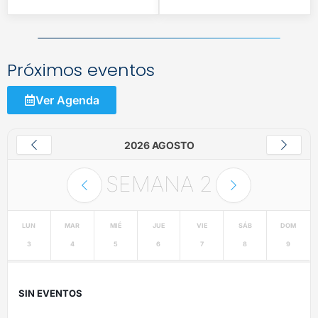
Próximos eventos
Ver Agenda
2026 AGOSTO
SEMANA
2
LUN
MAR
MIÉ
JUE
VIE
SÁB
DOM
3
4
5
6
7
8
9
SIN EVENTOS