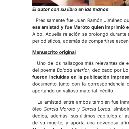
El autor con su libro en las manos
Precisamente fue Juan Ramón Jiménez quie
esa amistad y fue Maroto quien imprimió el
Albo. Aquella relación se prolongó durante a
periodísticos, además de compartirse esce
Manuscrito original
Uno de los hallazgos más relevantes de esta
del poema
Balada interior
, dedicado por Lo
fueron incluidas en la publicación impres
documento junto con la correspondencia co
aportando un valioso material inédito.
La amistad entre ambos también fue inmor
óleo
García Maroto y García Lorca
, símbol
dedica, además, sus últimos capítulos al a
de su muerte, y aporta una novedosa afirm