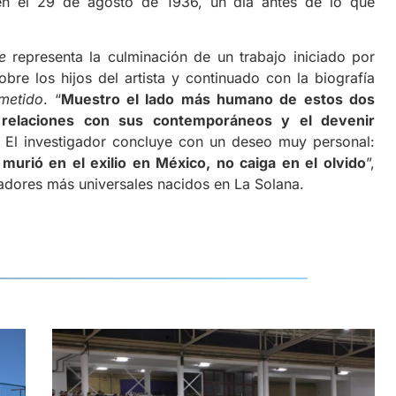
men el 29 de agosto de 1936, un día antes de lo que
e
representa la culminación de un trabajo iniciado por
bre los hijos del artista y continuado con la biografía
metido
. “
Muestro el lado más humano de estos dos
s relaciones con sus contemporáneos y el devenir
. El investigador concluye con un deseo muy personal:
urió en el exilio en México, no caiga en el olvido
”,
readores más universales nacidos en La Solana.