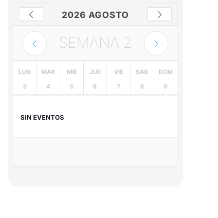
2026 AGOSTO
SEMANA
2
LUN
MAR
MIÉ
JUE
VIE
SÁB
DOM
3
4
5
6
7
8
9
SIN EVENTOS