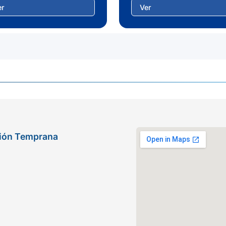
er
Ver
nción Temprana