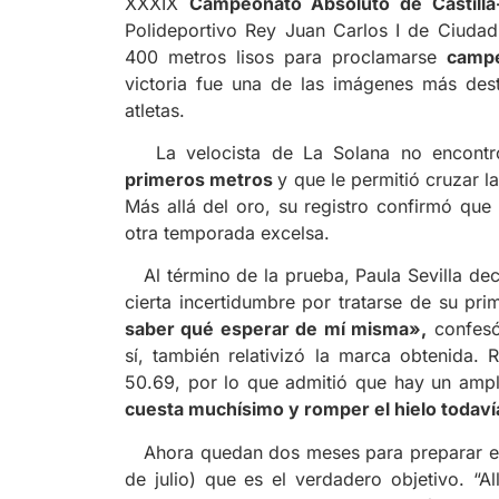
XXXIX
Campeonato Absoluto de Castilla
Polideportivo Rey Juan Carlos I de Ciuda
400 metros lisos para proclamarse
camp
victoria fue una de las imágenes más d
atletas.
La velocista de La Solana no encontr
primeros metros
y que le permitió cruzar l
Más allá del oro, su registro confirmó qu
otra temporada excelsa.
Al término de la prueba, Paula Sevilla dec
cierta incertidumbre por tratarse de su pri
saber qué esperar de mí misma»,
confesó.
sí, también relativizó la marca obtenida.
50.69, por lo que admitió que hay un amp
cuesta muchísimo y romper el hielo todav
Ahora quedan dos meses para preparar 
de julio) que es el verdadero objetivo. “A