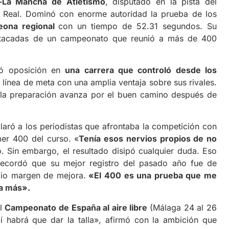
-La Mancha de Atletismo
, disputado en la pista del
d Real. Dominó con enorme autoridad la prueba de los
eona regional
con un tiempo de 52.31 segundos. Su
estacadas de un campeonato que reunió a más de 400
ó oposición en
una carrera que controló desde los
a línea de meta con una amplia ventaja sobre sus rivales.
e la preparación avanza por el buen camino después de
laró a los periodistas que afrontaba la competición con
mer 400 del curso. «
Tenía esos nervios propios de no
 Sin embargo, el resultado disipó cualquier duda. Eso
 Recordó que su mejor registro del pasado año fue de
lio margen de mejora.
«El 400 es una prueba que me
ía más».
el
Campeonato de España al aire libre
(Málaga 24 al 26
llí habrá que dar la talla», afirmó con la ambición que