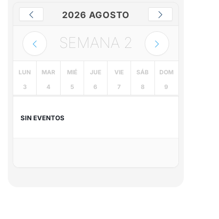
2026 AGOSTO
SEMANA
2
LUN
MAR
MIÉ
JUE
VIE
SÁB
DOM
3
4
5
6
7
8
9
SIN EVENTOS