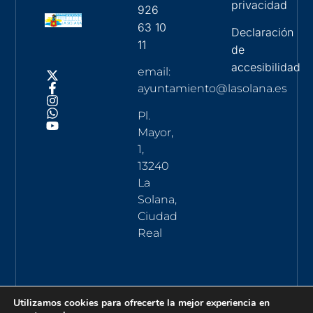
privacidad
926
63 10
Declaración
11
de
accesibilidad
email:
ayuntamiento@lasolana.es
Pl.
Mayor,
1,
13240
La
Solana,
Ciudad
Real
Utilizamos cookies para ofrecerte la mejor experiencia en