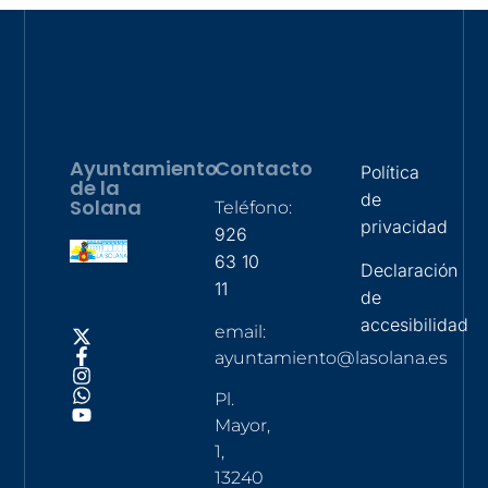
Ayuntamiento
Contacto
Política
de la
de
Solana
Teléfono:
privacidad
926
63 10
Declaración
11
de
accesibilidad
email:
ayuntamiento@lasolana.es
Pl.
Mayor,
1,
13240