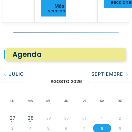
seccione
Más
secciones
Agenda
JULIO
SEPTIEMBRE
AGOSTO 2026
LU
MA
MI
JU
VI
SA
DO
27
28
29
30
31
1
2
3
4
5
6
7
8
9