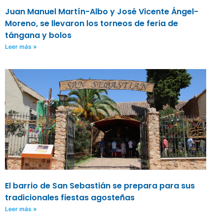
Juan Manuel Martín-Albo y José Vicente Ángel-
Moreno, se llevaron los torneos de feria de
tángana y bolos
Leer más »
El barrio de San Sebastián se prepara para sus
tradicionales fiestas agosteñas
Leer más »