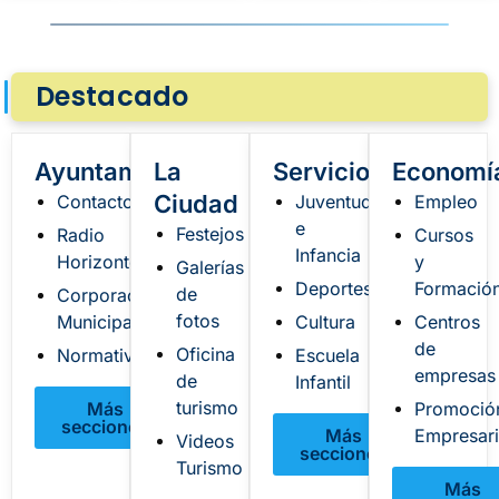
Destacado
Ayuntamiento
La
Servicios
Economí
Ciudad
Contactos
Juventud
Empleo
e
Festejos
Radio
Cursos
Infancia
Horizonte
y
Galerías
Deportes
Formació
de
Corporación
fotos
Municipal
Cultura
Centros
de
Oficina
Normativa
Escuela
empresas
de
Infantil
turismo
Más
Promoció
secciones
Más
Empresari
Videos
secciones
Turismo
Más