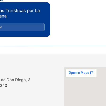
as Turísticas por La
ana
er
a de Don Diego, 3
3240