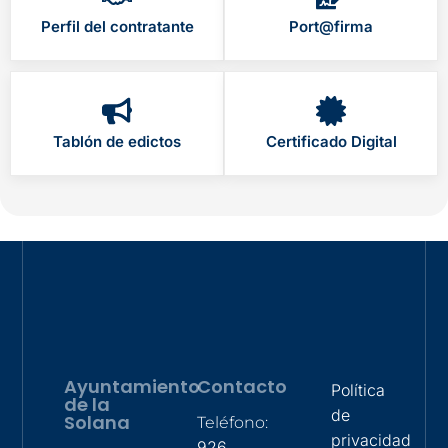
Perfil del contratante
Port@firma
Tablón de edictos
Certificado Digital
Ayuntamiento
Contacto
Política
de la
de
Solana
Teléfono:
privacidad
926