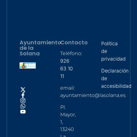
Ayuntamiento
Contacto
Política
de la
de
Solana
Teléfono:
privacidad
926
63 10
Declaración
11
de
accesibilidad
email:
ayuntamiento@lasolana.es
Pl.
Mayor,
1,
13240
La