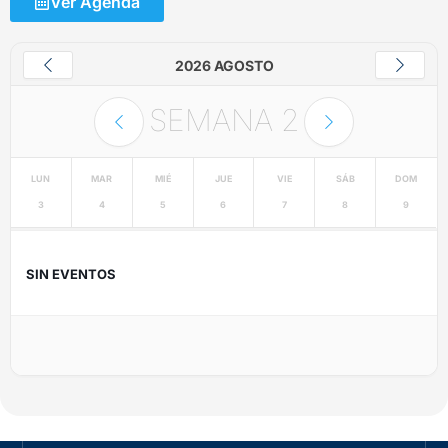
Ver Agenda
2026 AGOSTO
SEMANA
2
LUN
MAR
MIÉ
JUE
VIE
SÁB
DOM
3
4
5
6
7
8
9
SIN EVENTOS