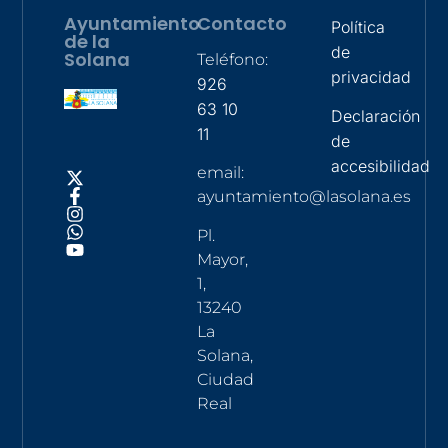
Ayuntamiento
Contacto
Política
de la
de
Solana
Teléfono:
privacidad
926
63 10
Declaración
11
de
accesibilidad
email:
ayuntamiento@lasolana.es
Pl.
Mayor,
1,
13240
La
Solana,
Ciudad
Real