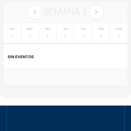
SEMANA
2
LUN
MAR
MIÉ
JUE
VIE
SÁB
DOM
3
4
5
6
7
8
9
SIN EVENTOS