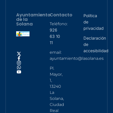
Ayuntamiento
Contacto
Política
de la
de
Solana
Teléfono:
privacidad
926
63 10
Declaración
11
de
accesibilidad
email:
ayuntamiento@lasolana.es
Pl.
Mayor,
1,
13240
La
Solana,
Ciudad
Real