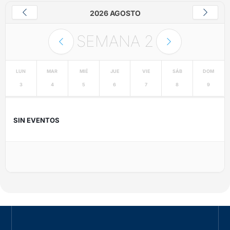
2026 AGOSTO
SEMANA
2
LUN
MAR
MIÉ
JUE
VIE
SÁB
DOM
3
4
5
6
7
8
9
SIN EVENTOS