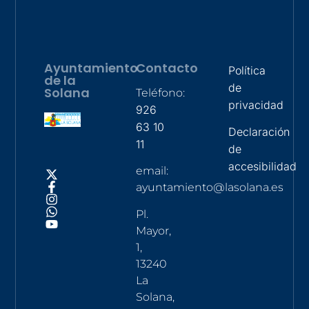
Ayuntamiento
Contacto
Política
de la
de
Solana
Teléfono:
privacidad
926
63 10
Declaración
11
de
accesibilidad
email:
ayuntamiento@lasolana.es
Pl.
Mayor,
1,
13240
La
Solana,