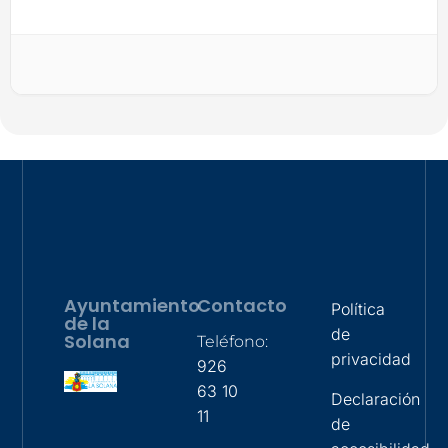
Ayuntamiento
Contacto
Política
de la
de
Solana
Teléfono:
privacidad
926
63 10
Declaración
11
de