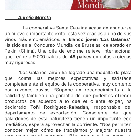
Aurelio Maroto
La cooperativa Santa Catalina acaba de apuntarse
un nuevo e importante éxito, esta vez gracias a uno de sus
vinos más emblemáticos: el
blanco joven ‘Los Galanes’
.
Ha sido en el Concurso Mundial de Bruselas, celebrado en
Pekín (China). Una cita de enorme relieve internacional
que reúne a 9.000 caldos de
48 países
en catas a ciegas
muy rigurosas.
‘Los Galanes’ airén ha logrado una medalla de plata
que colma las mejores expectativas y satisface
completamente al equipo de la cooperativa, muy contento
por razones obvias. “Supone un reconocimiento a la
calidad y también una garantía de que podemos ofrecer
productos de acuerdo a lo que el cliente exige”, ha
declarado
Toñi Rodríguez-Rabadán,
responsable del
departamento de exportación. Consciente de que
galardones de esta naturaleza tienen un importante eco
mediático, espera aprovechar la corriente. “Nos permiten
conocer mejor cómo se trabajamos y mejorar nuestra
reputación en el mercado”. “Un premio así es como tu