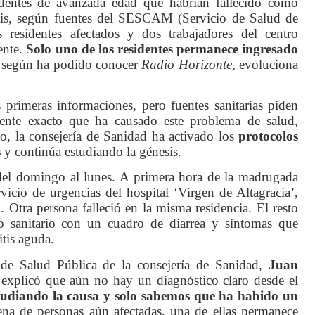
identes de avanzada edad que habrían fallecido como
itis, según fuentes del SESCAM (Servicio de Salud de
 residentes afectados y dos trabajadores del centro
ente.
Solo uno de los residentes permanece ingresado
según ha podido conocer
Radio Horizonte,
evoluciona
primeras informaciones, pero fuentes sanitarias piden
gente exacto que ha causado este problema de salud,
so, la consejería de Sanidad ha activado los
protocolos
s
y continúa estudiando la génesis.
del domingo al lunes. A primera hora de la madrugada
rvicio de urgencias del hospital ‘Virgen de Altagracia’,
o
. Otra persona falleció en la misma residencia. El resto
ro sanitario con un cuadro de diarrea y síntomas que
itis aguda.
l de Salud Pública de la consejería de Sanidad,
Juan
 explicó que aún no hay un diagnóstico claro desde el
studiando la causa y solo sabemos que ha habido un
ena de personas aún afectadas, una de ellas permanece