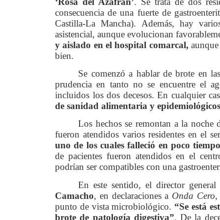
‘Rosa del Azafrán’
. Se trata de dos res
consecuencia de una fuerte de gastroenter
Castilla-La Mancha). Además, hay varios
asistencial, aunque evolucionan favorablem
y aislado en el hospital comarcal,
aunque 
bien.
Se comenzó a hablar de brote en las 
prudencia en tanto no se encuentre el a
incluidos los dos decesos. En cualquier ca
de sanidad alimentaria y epidemiológico
Los hechos se remontan a la noche 
fueron atendidos varios residentes en el se
uno de los cuales falleció en poco tiemp
de pacientes fueron atendidos en el cent
podrían ser compatibles con una gastroenter
En este sentido, el director genera
Camacho
, en declaraciones a
Onda Cero
,
punto de vista microbiológico.
“Se está e
brote de patología digestiva”
. De la dec