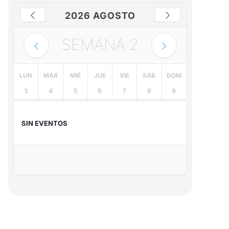
2026 AGOSTO
SEMANA
2
LUN
MAR
MIÉ
JUE
VIE
SÁB
DOM
3
4
5
6
7
8
9
SIN EVENTOS