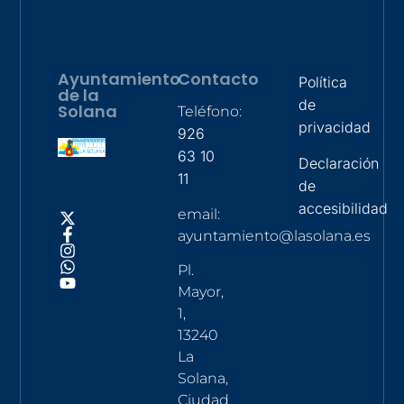
Ayuntamiento
Contacto
Política
de la
de
Solana
Teléfono:
privacidad
926
63 10
Declaración
11
de
accesibilidad
email:
ayuntamiento@lasolana.es
Pl.
Mayor,
1,
13240
La
Solana,
Ciudad