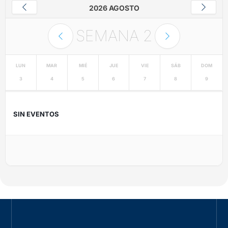
2026 AGOSTO
SEMANA
2
LUN
MAR
MIÉ
JUE
VIE
SÁB
DOM
3
4
5
6
7
8
9
SIN EVENTOS