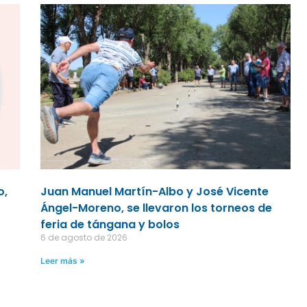
o,
Juan Manuel Martín-Albo y José Vicente
Ángel-Moreno, se llevaron los torneos de
feria de tángana y bolos
6 de agosto de 2026
Leer más »