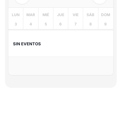
LUN
MAR
MIÉ
JUE
VIE
SÁB
DOM
3
4
5
6
7
8
9
SIN EVENTOS