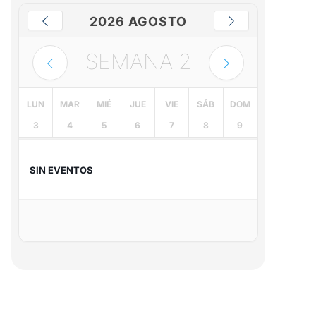
2026 AGOSTO
SEMANA
2
LUN
MAR
MIÉ
JUE
VIE
SÁB
DOM
3
4
5
6
7
8
9
SIN EVENTOS