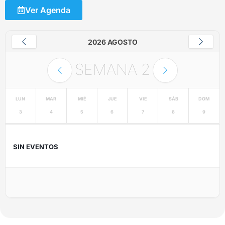
Ver Agenda
2026 AGOSTO
SEMANA
2
LUN
MAR
MIÉ
JUE
VIE
SÁB
DOM
3
4
5
6
7
8
9
SIN EVENTOS