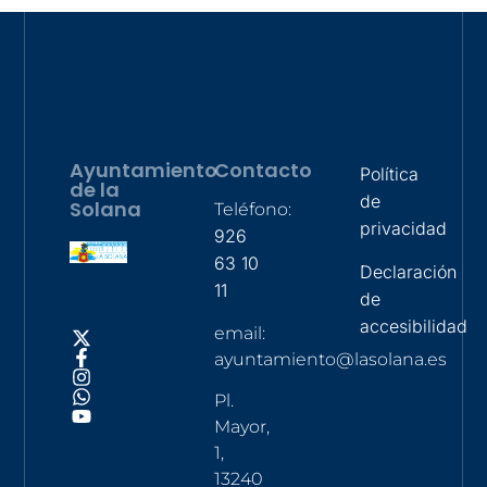
Ayuntamiento
Contacto
Política
de la
de
Solana
Teléfono:
privacidad
926
63 10
Declaración
11
de
accesibilidad
email:
ayuntamiento@lasolana.es
Pl.
Mayor,
1,
13240