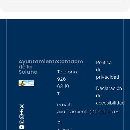
Ayuntamiento
Contacto
Política
de la
de
Solana
Teléfono:
privacidad
926
63 10
Declaración
11
de
accesibilidad
email:
ayuntamiento@lasolana.es
Pl.
Mayor,