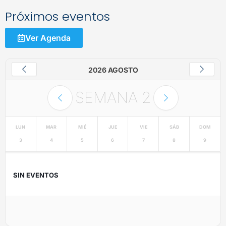
Próximos eventos
Ver Agenda
2026 AGOSTO
SEMANA
2
LUN
MAR
MIÉ
JUE
VIE
SÁB
DOM
3
4
5
6
7
8
9
SIN EVENTOS