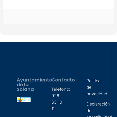
Ayuntamiento
Contacto
Política
de la
de
Solana
Teléfono:
privacidad
926
63 10
Declaración
11
de