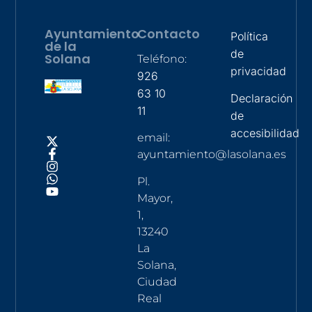
Ayuntamiento
Contacto
Política
de la
de
Solana
Teléfono:
privacidad
926
63 10
Declaración
11
de
accesibilidad
email:
ayuntamiento@lasolana.es
Pl.
Mayor,
1,
13240
La
Solana,
Ciudad
Real