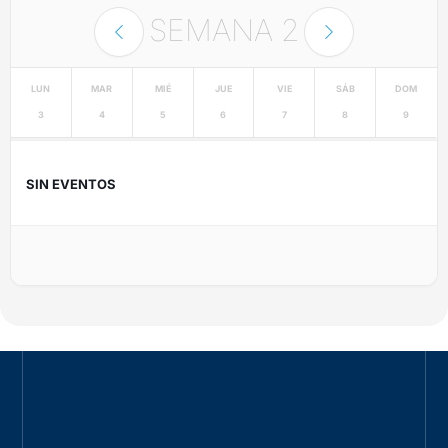
SEMANA
2
LUN
MAR
MIÉ
JUE
VIE
SÁB
DOM
3
4
5
6
7
8
9
SIN EVENTOS