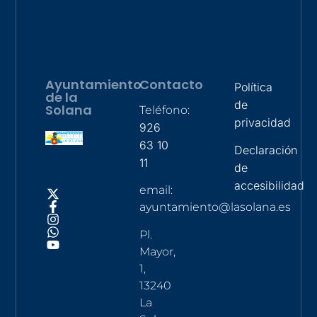
Ayuntamiento
Contacto
Política
de la
de
Solana
Teléfono:
privacidad
926
63 10
Declaración
11
de
accesibilidad
email:
ayuntamiento@lasolana.es
Pl.
Mayor,
1,
13240
La