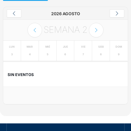
2026 AGOSTO
SEMANA
2
LUN
MAR
MIÉ
JUE
VIE
SÁB
DOM
3
4
5
6
7
8
9
SIN EVENTOS