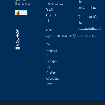
de
Solana
Teléfono:
privacidad
926
63 10
Declaración
11
de
accesibilidad
email:
ayuntamiento@lasolana.es
Pl.
Mayor,
1,
13240
La
Solana,
Ciudad
Real