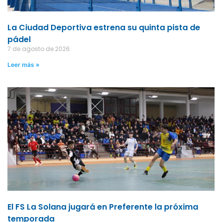
La Ciudad Deportiva estrena su quinta pista de
pádel
7 de agosto de 2026
Leer más »
El FS La Solana jugará en Preferente la próxima
temporada