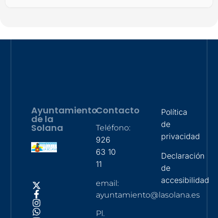
Ayuntamiento
Contacto
Política
de la
de
Solana
Teléfono:
privacidad
926
63 10
Declaración
11
de
accesibilidad
email:
ayuntamiento@lasolana.es
Pl.