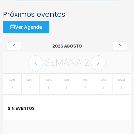
Próximos eventos
Ver Agenda
2026 AGOSTO
SEMANA
2
LUN
MAR
MIÉ
JUE
VIE
SÁB
DOM
3
4
5
6
7
8
9
SIN EVENTOS