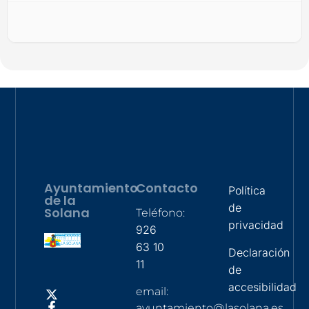
Ayuntamiento
Contacto
Política
de la
de
Solana
Teléfono:
privacidad
926
63 10
Declaración
11
de
accesibilidad
email:
ayuntamiento@lasolana.es