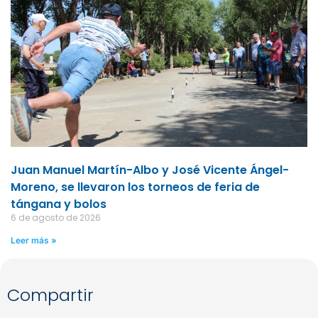
Juan Manuel Martín-Albo y José Vicente Ángel-
Moreno, se llevaron los torneos de feria de
tángana y bolos
6 de agosto de 2026
Leer más »
Compartir