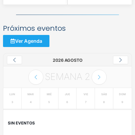
Próximos eventos
Ver Agenda
2026 AGOSTO
SEMANA
2
LUN
MAR
MIÉ
JUE
VIE
SÁB
DOM
3
4
5
6
7
8
9
SIN EVENTOS