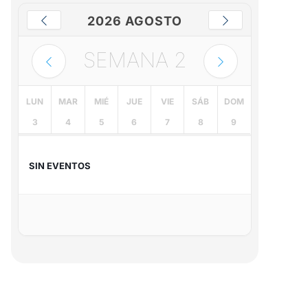
2026 AGOSTO
SEMANA
2
LUN
MAR
MIÉ
JUE
VIE
SÁB
DOM
3
4
5
6
7
8
9
SIN EVENTOS