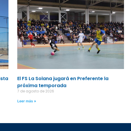
ista
El FS La Solana jugará en Preferente la
próxima temporada
7 de agosto de 2026
Leer más »