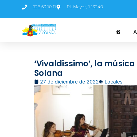
926 63 10 11
Pl. Mayor, 1 13240
A
‘Vivaldissimo’, la músic
Solana
27 de diciembre de 2022
Locales