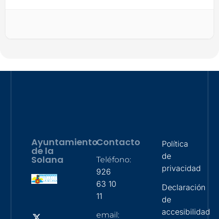
Ayuntamiento
Contacto
Política
de la
de
Solana
Teléfono:
privacidad
926
63 10
Declaración
11
de
accesibilidad
email: