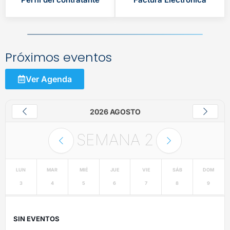
Próximos eventos
Ver Agenda
2026 AGOSTO
SEMANA
2
LUN
MAR
MIÉ
JUE
VIE
SÁB
DOM
3
4
5
6
7
8
9
SIN EVENTOS