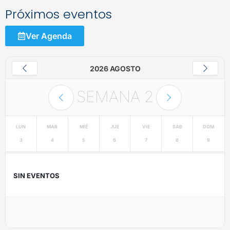
Próximos eventos
Ver Agenda
2026 AGOSTO
SEMANA
2
LUN
MAR
MIÉ
JUE
VIE
SÁB
DOM
3
4
5
6
7
8
9
SIN EVENTOS