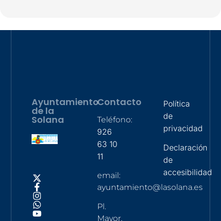
Ayuntamiento
Contacto
Política
de la
de
Solana
Teléfono:
privacidad
926
63 10
Declaración
11
de
accesibilidad
email:
ayuntamiento@lasolana.es
Pl.
Mayor,