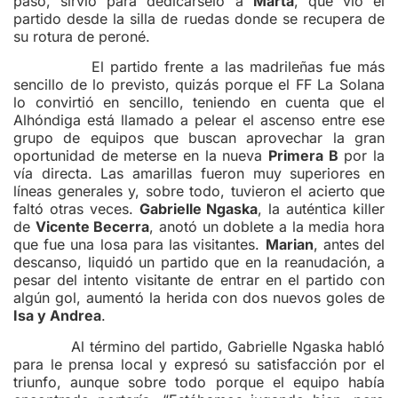
paso, sirvió para dedicárselo a
Marta
, que vio el
partido desde la silla de ruedas donde se recupera de
su rotura de peroné.
El partido frente a las madrileñas fue más
sencillo de lo previsto, quizás porque el FF La Solana
lo convirtió en sencillo, teniendo en cuenta que el
Alhóndiga está llamado a pelear el ascenso entre ese
grupo de equipos que buscan aprovechar la gran
oportunidad de meterse en la nueva
Primera B
por la
vía directa. Las amarillas fueron muy superiores en
líneas generales y, sobre todo, tuvieron el acierto que
faltó otras veces.
Gabrielle Ngaska
, la auténtica killer
de
Vicente Becerra
, anotó un doblete a la media hora
que fue una losa para las visitantes.
Marian
, antes del
descanso, liquidó un partido que en la reanudación, a
pesar del intento visitante de entrar en el partido con
algún gol, aumentó la herida con dos nuevos goles de
Isa y Andrea
.
Al término del partido, Gabrielle Ngaska habló
para le prensa local y expresó su satisfacción por el
triunfo, aunque sobre todo porque el equipo había