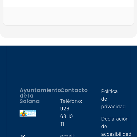
Ayuntamiento
Contacto
Política
de la
de
Solana
Teléfono:
privacidad
926
63 10
Declaración
11
de
accesibilidad
email: