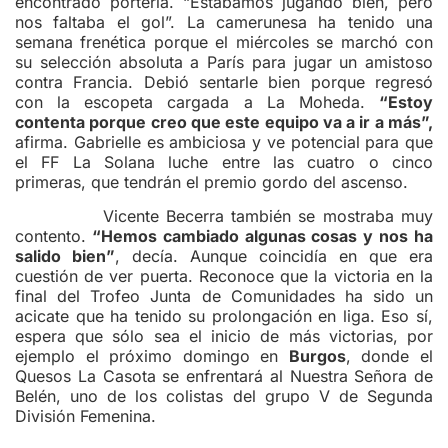
encontrado portería. “Estábamos jugando bien, pero
nos faltaba el gol”. La camerunesa ha tenido una
semana frenética porque el miércoles se marchó con
su selección absoluta a París para jugar un amistoso
contra Francia. Debió sentarle bien porque regresó
con la escopeta cargada a La Moheda.
“Estoy
contenta porque creo que este equipo va a ir a más”,
afirma. Gabrielle es ambiciosa y ve potencial para que
el FF La Solana luche entre las cuatro o cinco
primeras, que tendrán el premio gordo del ascenso.
Vicente Becerra también se mostraba muy
contento.
“Hemos cambiado algunas cosas y nos ha
salido bien”
, decía. Aunque coincidía en que era
cuestión de ver puerta. Reconoce que la victoria en la
final del Trofeo Junta de Comunidades ha sido un
acicate que ha tenido su prolongación en liga. Eso sí,
espera que sólo sea el inicio de más victorias, por
ejemplo el próximo domingo en
Burgos
, donde el
Quesos La Casota se enfrentará al Nuestra Señora de
Belén, uno de los colistas del grupo V de Segunda
División Femenina.