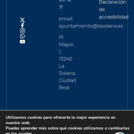
Declaración
11
de
accesibilidad
email:
ayuntamiento@lasolana.es
Pl.
Mayor,
1,
13240
La
Solana,
Ciudad
Real
Utilizamos cookies para ofrecerte la mejor experiencia en
nuestra web.
Puedes aprender más sobre qué cookies utilizamos o cambiarlas
en los
ajustes
.