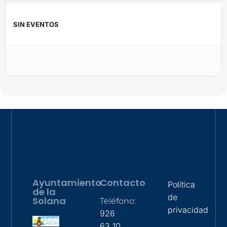
SIN EVENTOS
Ayuntamiento
Contacto
Política
de la
de
Solana
Teléfono:
privacidad
926
63 10