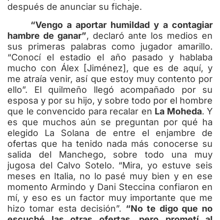
después de anunciar su fichaje.
“Vengo a aportar humildad y a contagiar
hambre de ganar”
, declaró ante los medios en
sus primeras palabras como jugador amarillo.
“Conocí el estadio el año pasado y hablaba
mucho con Álex [Jiménez], que es de aquí, y
me atraía venir, así que estoy muy contento por
ello”. El quilmeño llegó acompañado por su
esposa y por su hijo, y sobre todo por el hombre
que le convencido para recalar en
La Moheda
. Y
es que muchos aún se preguntan por qué ha
elegido La Solana de entre el enjambre de
ofertas que ha tenido nada más conocerse su
salida del Manchego, sobre todo una muy
jugosa del Calvo Sotelo. “Mira, yo estuve seis
meses en Italia, no lo pasé muy bien y en ese
momento Armindo y Dani Steccina confiaron en
mí, y eso es un factor muy importante que me
hizo tomar esta decisión”.
“No te digo que no
escuché las otras ofertas, pero prometí al