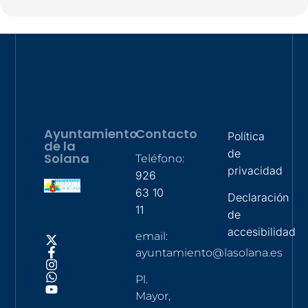
Ayuntamiento
Contacto
Política
de la
de
Solana
Teléfono:
privacidad
926
63 10
Declaración
11
de
accesibilidad
email:
ayuntamiento@lasolana.es
Pl.
Mayor,