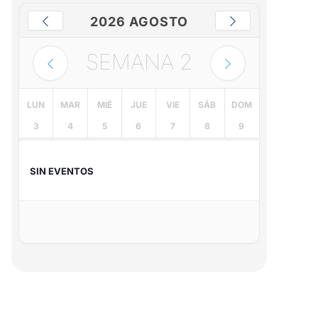
2026 AGOSTO
SEMANA
2
LUN
MAR
MIÉ
JUE
VIE
SÁB
DOM
3
4
5
6
7
8
9
SIN EVENTOS