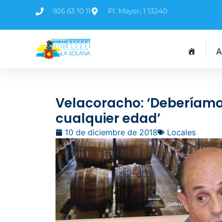
926 63 10 11
Pl. Mayor, 1 13240
A
Velacoracho: ‘Deberíamo
cualquier edad’
10 de diciembre de 2018
Locales