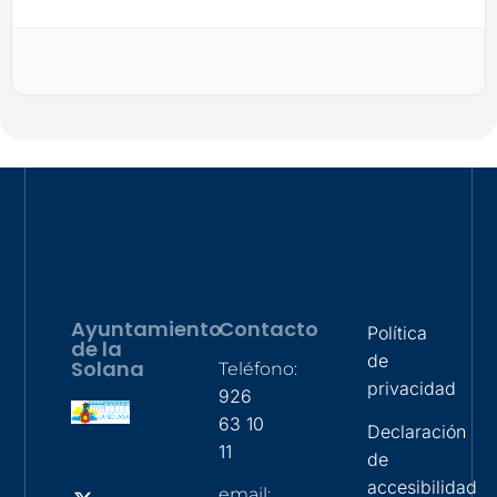
Ayuntamiento
Contacto
Política
de la
de
Solana
Teléfono:
privacidad
926
63 10
Declaración
11
de
accesibilidad
email: