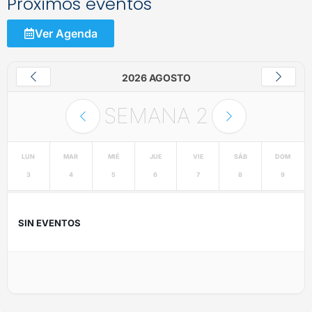
Próximos eventos
Ver Agenda
2026 AGOSTO
SEMANA
2
LUN
MAR
MIÉ
JUE
VIE
SÁB
DOM
3
4
5
6
7
8
9
SIN EVENTOS