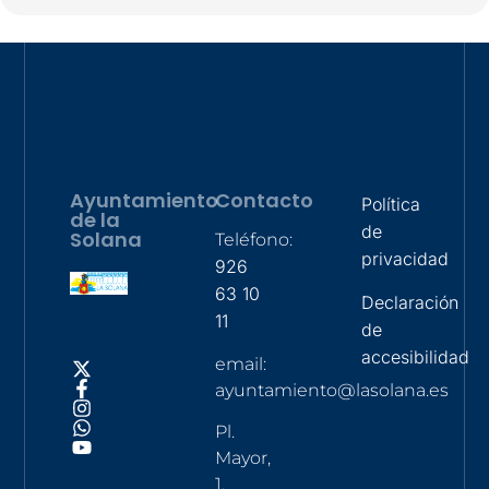
Ayuntamiento
Contacto
Política
de la
de
Solana
Teléfono:
privacidad
926
63 10
Declaración
11
de
accesibilidad
email:
ayuntamiento@lasolana.es
Pl.
Mayor,
1,