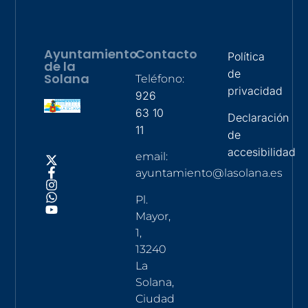
Ayuntamiento
Contacto
Política
de la
de
Solana
Teléfono:
privacidad
926
63 10
Declaración
11
de
accesibilidad
email:
ayuntamiento@lasolana.es
Pl.
Mayor,
1,
13240
La
Solana,
Ciudad