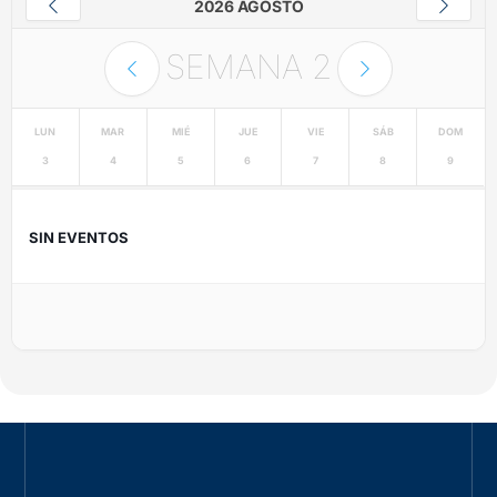
2026 AGOSTO
SEMANA
2
LUN
MAR
MIÉ
JUE
VIE
SÁB
DOM
3
4
5
6
7
8
9
SIN EVENTOS