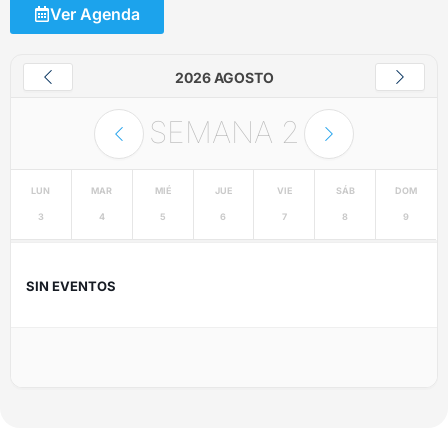
Ver Agenda
2026 AGOSTO
SEMANA
2
LUN
MAR
MIÉ
JUE
VIE
SÁB
DOM
3
4
5
6
7
8
9
SIN EVENTOS