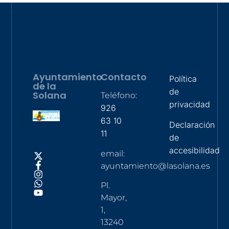
Ayuntamiento
Contacto
Política
de la
de
Solana
Teléfono:
privacidad
926
63 10
Declaración
11
de
accesibilidad
email:
ayuntamiento@lasolana.es
Pl.
Mayor,
1,
13240