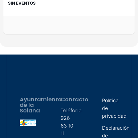
SIN EVENTOS
Ayuntamiento
Contacto
Política
de la
de
Solana
Teléfono:
privacidad
926
63 10
Declaración
11
de