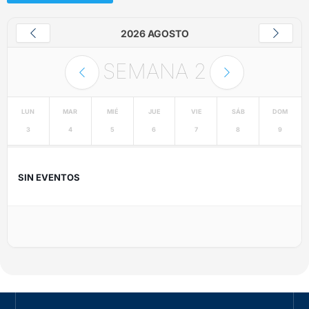
2026 AGOSTO
SEMANA
2
LUN
MAR
MIÉ
JUE
VIE
SÁB
DOM
3
4
5
6
7
8
9
SIN EVENTOS