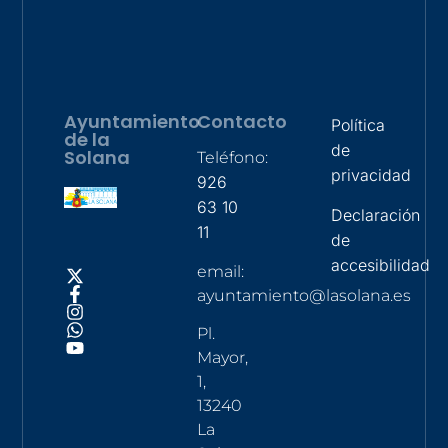
Ayuntamiento
Contacto
Política
de la
de
Solana
Teléfono:
privacidad
926
63 10
Declaración
11
de
accesibilidad
email:
ayuntamiento@lasolana.es
Pl.
Mayor,
1,
13240
La