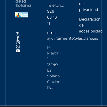
de la
de
Solana
Teléfono:
privacidad
926
63 10
Declaración
11
de
accesibilidad
email:
ayuntamiento@lasolana.es
Pl.
Mayor,
1,
13240
La
Solana,
Ciudad
Real