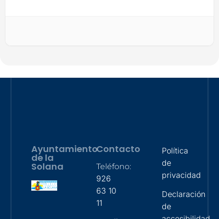
Ayuntamiento
Contacto
Política
de la
de
Solana
Teléfono:
privacidad
926
63 10
Declaración
11
de
accesibilidad