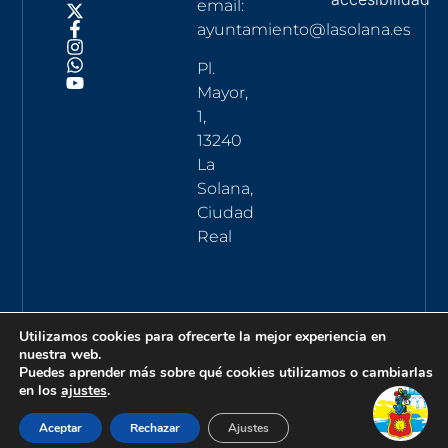
email:
ayuntamiento@lasolana.es
Pl.
Mayor,
1,
13240
La
Solana,
Ciudad
Real
Utilizamos cookies para ofrecerte la mejor experiencia en
nuestra web.
Puedes aprender más sobre qué cookies utilizamos o cambiarlas
en los
ajustes
.
Aceptar
Rechazar
Ajustes