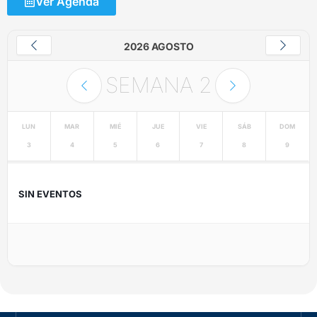
Ver Agenda
2026 AGOSTO
SEMANA
2
LUN
MAR
MIÉ
JUE
VIE
SÁB
DOM
3
4
5
6
7
8
9
SIN EVENTOS