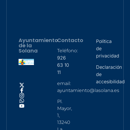
Ayuntamiento
Contacto
Política
de la
de
Solana
Teléfono:
privacidad
926
63 10
Declaración
11
de
accesibilidad
email:
ayuntamiento@lasolana.es
Pl.
Mayor,
1,
13240
La