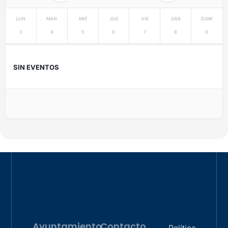
LUN
MAR
MIÉ
JUE
VIE
SÁB
DOM
3
4
5
6
7
8
9
SIN EVENTOS
Ayuntamiento
Contacto