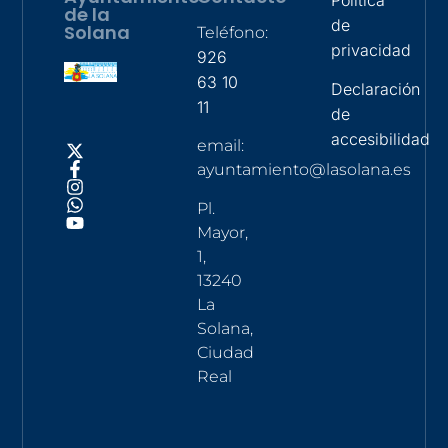
Política
de la
de
Solana
Teléfono:
privacidad
926
63 10
Declaración
11
de
accesibilidad
email:
ayuntamiento@lasolana.es
Pl.
Mayor,
1,
13240
La
Solana,
Ciudad
Real