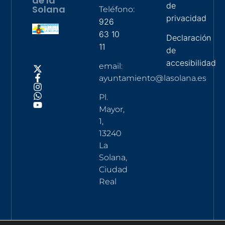
de la
de
Solana
Teléfono:
privacidad
926
63 10
Declaración
11
de
accesibilidad
email:
ayuntamiento@lasolana.es
Pl.
Mayor,
1,
13240
La
Solana,
Ciudad
Real