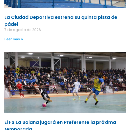
La Ciudad Deportiva estrena su quinta pista de
pádel
7 de agosto de 2026
Leer más »
El FS La Solana jugará en Preferente la próxima
temporada