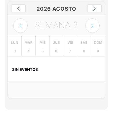
2026 AGOSTO
SEMANA
2
LUN
MAR
MIÉ
JUE
VIE
SÁB
DOM
3
4
5
6
7
8
9
SIN EVENTOS