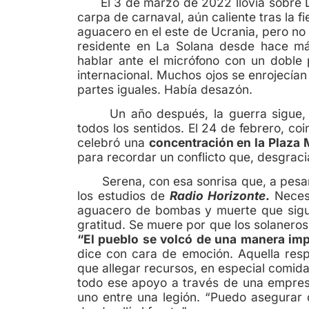
El 3 de marzo de 2022 llovía sobre La 
carpa de carnaval, aún caliente tras la f
aguacero en el este de Ucrania, pero no
residente en La Solana desde hace má
hablar ante el micrófono con un doble 
internacional. Muchos ojos se enrojecía
partes iguales. Había desazón.
Un año después, la guerra sigue,
todos los sentidos. El 24 de febrero, coi
celebró una
concentración en la Plaza
para recordar un conflicto que, desgra
Serena, con esa sonrisa que, a pesar 
los estudios de
Radio Horizonte
.
Necesit
aguacero de bombas y muerte que sigue
gratitud. Se muere por que los solanero
“El pueblo se volcó de una manera imp
dice con cara de emoción. Aquella resp
que allegar recursos, en especial comid
todo ese apoyo a través de una empresa
uno entre una legión. “Puedo asegurar q