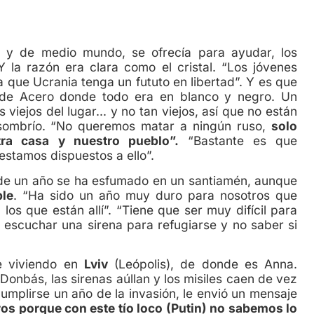
de medio mundo, se ofrecía para ayudar, los
Y la razón era clara como el cristal. “Los jóvenes
 que Ucrania tenga un fututo en libertad”. Y es que
n de Acero donde todo era en blanco y negro. Un
viejos del lugar… y no tan viejos, así que no están
sombrío. “No queremos matar a ningún ruso,
solo
tra casa y nuestro pueblo”.
“Bastante es que
estamos dispuestos a ello”.
 de un año se ha esfumado en un santiamén, aunque
le
. “Ha sido un año muy duro para nosotros que
os que están allí”. “Tiene que ser muy difícil para
, escuchar una sirena para refugiarse y no saber si
e viviendo en
Lviv
(Leópolis), de donde es Anna.
 Donbás, las sirenas aúllan y los misiles caen de vez
umplirse un año de la invasión, le envió un mensaje
os porque con este tío loco (Putin) no sabemos lo