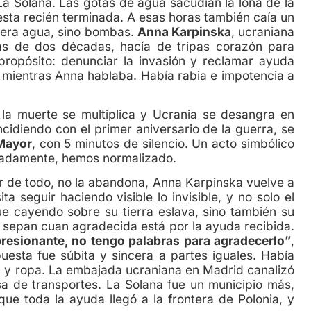
Solana. Las gotas de agua sacudían la lona de la
iesta recién terminada. A esas horas también caía un
 era agua, sino bombas.
Anna Karpinska
, ucraniana
s de dos décadas, hacía de tripas corazón para
propósito: denunciar la invasión y reclamar ayuda
n mientras Anna hablaba. Había rabia e impotencia a
 la muerte se multiplica y Ucrania se desangra en
ncidiendo con el primer aniversario de la guerra, se
 Mayor
, con 5 minutos de silencio. Un acto simbólico
ciadamente, hemos normalizado.
de todo, no la abandona, Anna Karpinska vuelve a
a seguir haciendo visible lo invisible, y no solo el
 cayendo sobre su tierra eslava, sino también su
s sepan cuan agradecida está por la ayuda recibida.
resionante, no tengo palabras para agradecerlo”
,
uesta fue súbita y sincera a partes iguales. Había
a y ropa. La embajada ucraniana en Madrid canalizó
 de transportes. La Solana fue un municipio más,
ue toda la ayuda llegó a la frontera de Polonia, y