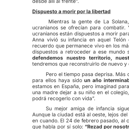
desde allí al frente”.
Dispuesto a morir por la libertad
Mientras la gente de La Solana, y 
ucranianos se ofrecían para combatir. 
ucranianos están dispuestos a morir para
Anna vivió su infancia en aquel Teló
recuerdo que permanece vivo en los más 
dispuestos a retroceder a ese mundo 
defendemos nuestro territorio, nues
tendremos que reconstruirlo de nuevo y 
Pero el tiempo pasa deprisa. Más
para ellos haya sido
un año interminab
estamos en España, pero imaginad para l
una madre dejar a su niño en el colegio
podrá recogerlo con vida”.
Su mejor amiga de infancia sigu
Aunque la ciudad está al oeste, lejos del
en cuando. El 24 de febrero pasado, al c
que habla por sí solo:
“Rezad por nosotr