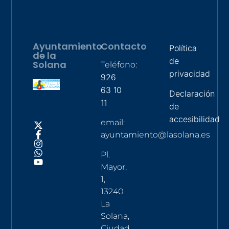
Ayuntamiento
Contacto
Política
de la
de
Solana
Teléfono:
privacidad
926
63 10
Declaración
11
de
accesibilidad
email:
ayuntamiento@lasolana.es
Pl.
Mayor,
1,
13240
La
Solana,
Ciudad