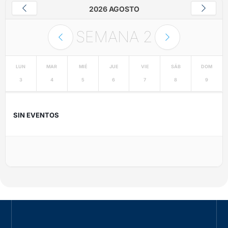
2026 AGOSTO
SEMANA
2
LUN
MAR
MIÉ
JUE
VIE
SÁB
DOM
3
4
5
6
7
8
9
SIN EVENTOS