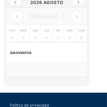
2026 AGOSTO
SEMANA
2
LUN
MAR
MIÉ
JUE
VIE
SÁB
DOM
3
4
5
6
7
8
9
SIN EVENTOS
Política de privacidad