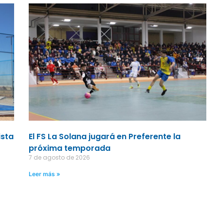
ista
El FS La Solana jugará en Preferente la
próxima temporada
7 de agosto de 2026
Leer más »