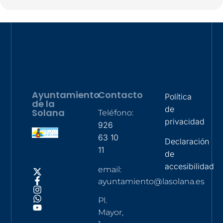
Ayuntamiento
Contacto
Política
de la
de
Solana
Teléfono:
privacidad
926
63 10
Declaración
11
de
accesibilidad
email:
ayuntamiento@lasolana.es
Pl.
Mayor,