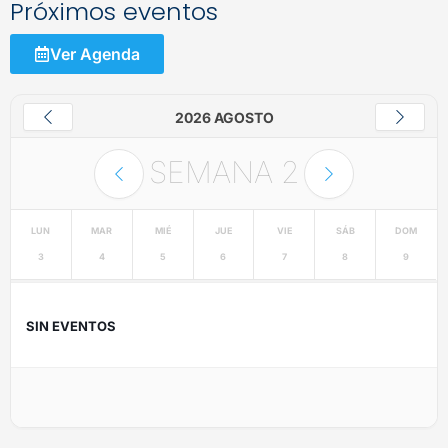
Próximos eventos
Ver Agenda
2026 AGOSTO
SEMANA
2
LUN
MAR
MIÉ
JUE
VIE
SÁB
DOM
3
4
5
6
7
8
9
SIN EVENTOS