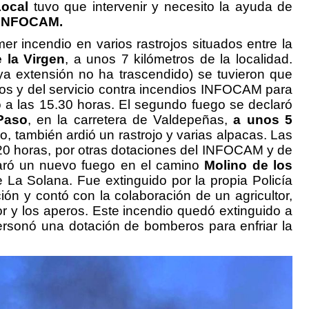
Local
tuvo que intervenir y necesito la ayuda de
 INFOCAM.
r incendio en varios rastrojos situados entre la
 la Virgen
, a unos 7 kilómetros de la localidad.
ya extensión no ha trascendido) se tuvieron que
os y del servicio contra incendios INFOCAM para
 a las 15.30 horas. El segundo fuego se declaró
Paso
, en la carretera de Valdepeñas,
a unos 5
o, también ardió un rastrojo y varias alpacas. Las
20 horas, por otras dotaciones del INFOCAM y de
aró un nuevo fuego en el camino
Molino de los
e La Solana. Fue extinguido por la propia Policía
ción y contó con la colaboración de un agricultor,
or y los aperos. Este incendio quedó extinguido a
ersonó una dotación de bomberos para enfriar la