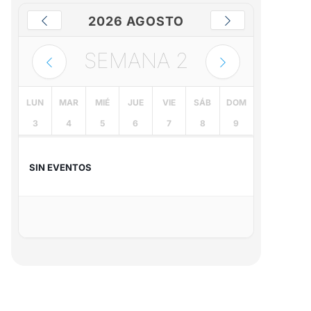
2026 AGOSTO
SEMANA
2
LUN
MAR
MIÉ
JUE
VIE
SÁB
DOM
3
4
5
6
7
8
9
SIN EVENTOS