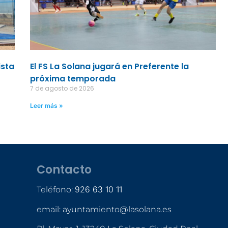
ista
El FS La Solana jugará en Preferente la
próxima temporada
7 de agosto de 2026
Leer más »
Contacto
926 63 10 11
Teléfono:
email: ayuntamiento@lasolana.es