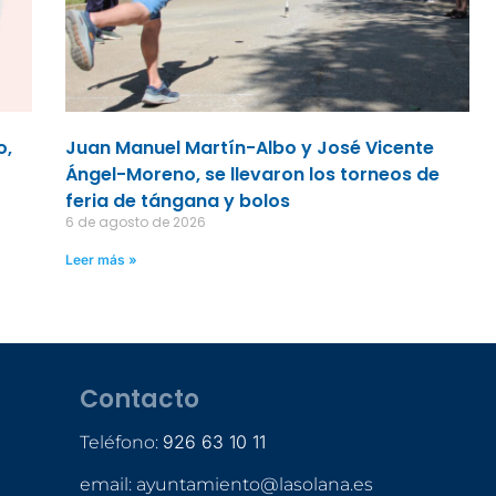
o,
Juan Manuel Martín-Albo y José Vicente
Ángel-Moreno, se llevaron los torneos de
feria de tángana y bolos
6 de agosto de 2026
Leer más »
Contacto
926 63 10 11
Teléfono:
email: ayuntamiento@lasolana.es