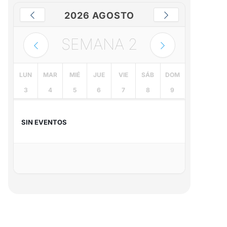
2026 AGOSTO
SEMANA
2
LUN
MAR
MIÉ
JUE
VIE
SÁB
DOM
3
4
5
6
7
8
9
SIN EVENTOS