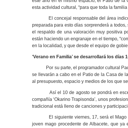
este año en el mismo espacio, el Patio de la
esta actividad cultural, “para que toda la fami
El concejal responsable del área indicó qu
preparada para esto días sorprenderá a todos,
el respaldo de una valoración muy positiva po
están haciendo un engranaje en el tiempo, “co
en la localidad, y que desde el equipo de gobier
‘Verano en Familia’ se desarrollará los días 
Por su parte, el programador cultural Paco 
se llevarán a cabo en el Patio de la Casa de 
al presupuesto, espacio y medios de los que s
Así el 10 de agosto se pondrá en escena la 
compañía ‘Okarino Trapisonda’, unos profesiona
tradicional está lleno de canciones y participaci
El siguiente viernes, 17, será el Mago Cri
joven mago procedente de Albacete, que ya est