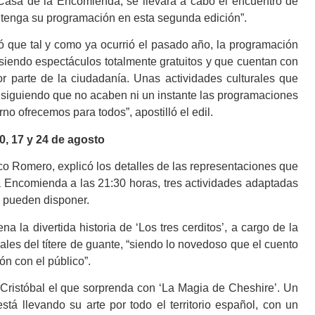
 Casa de la Encomienda, se llevará a cabo el encuentro de
lia tenga su programación en esta segunda edición”.
e tal y como ya ocurrió el pasado año, la programación
 siendo espectáculos totalmente gratuitos y que cuentan con
r parte de la ciudadanía. Unas actividades culturales que
nsiguiendo que no acaben ni un instante las programaciones
no ofrecemos para todos”, apostilló el edil.
10, 17 y 24 de agosto
Romero, explicó los detalles de las representaciones que
la Encomienda a las 21:30 horas, tres actividades adaptadas
e pueden disponer.
divertida historia de ‘Los tres cerditos’, a cargo de la
les del títere de guante, “siendo lo novedoso que el cuento
ón con el público”.
stóbal el que sorprenda con ‘La Magia de Cheshire’. Un
á llevando su arte por todo el territorio español, con un