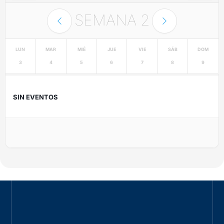
SEMANA
2
LUN
MAR
MIÉ
JUE
VIE
SÁB
DOM
3
4
5
6
7
8
9
SIN EVENTOS