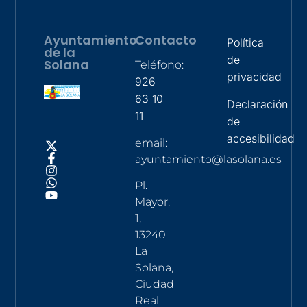
Ayuntamiento
Contacto
Política
de la
de
Solana
Teléfono:
privacidad
926
63 10
Declaración
11
de
accesibilidad
email:
ayuntamiento@lasolana.es
Pl.
Mayor,
1,
13240
La
Solana,
Ciudad
Real